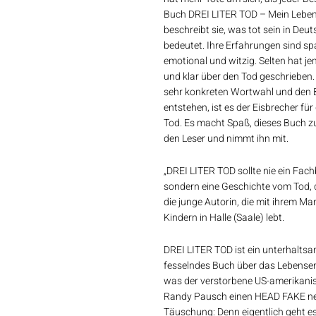
Buch DREI LITER TOD – Mein Lebe
beschreibt sie, was tot sein in Deut
bedeutet. Ihre Erfahrungen sind sp
emotional und witzig. Selten hat j
und klar über den Tod geschrieben. 
sehr konkreten Wortwahl und den Bi
entstehen, ist es der Eisbrecher fu
Tod. Es macht Spaß, dieses Buch zu 
den Leser und nimmt ihn mit.
„DREI LITER TOD sollte nie ein Fac
sondern eine Geschichte vom Tod, d
die junge Autorin, die mit ihrem M
Kindern in Halle (Saale) lebt.
DREI LITER TOD ist ein unterhalts
fesselndes Buch über das Lebensen
was der verstorbene US-amerikani
Randy Pausch einen HEAD FAKE nen
Täuschung: Denn eigentlich geht e