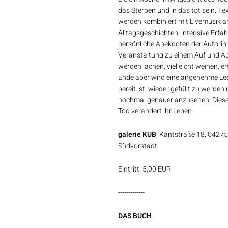
das Sterben und in das tot sein. T
werden kombiniert mit Livemusik a
Alltagsgeschichten, intensive Erf
persönliche Anekdoten der Autorin
Veranstaltung zu einem Auf und Ab 
werden lachen, vielleicht weinen, e
Ende aber wird eine angenehme Lee
bereit ist, wieder gefüllt zu werden
nochmal genauer anzusehen. Diese
Tod verändert ihr Leben.
galerie KUB
, Kantstraße 18, 04275 
Südvorstadt
Eintritt: 5,00 EUR
-------------
DAS BUCH