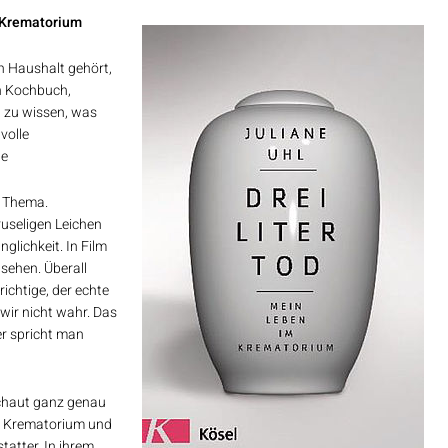
 Krematorium
en Haushalt gehört,
n Kochbuch,
 zu wissen, was
volle
de
s Thema.
ruseligen Leichen
glichkeit. In Film
 sehen. Überall
ichtige, der echte
wir nicht wahr. Das
er spricht man
schaut ganz genau
nem Krematorium und
tatter. In ihrem