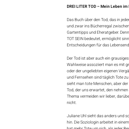
DREI LITER TOD – Mein Leben im
Das Buch über den Tod, das in jed
und zwar ins Bücherregal zwische
Gartentipps und Eheratgeber. Denn
TOT SEIN bedeutet, ermöglicht sinn
Entscheidungen für das Lebensen
Der Tod ist aber auch ein grausige
Wahlweise assoziiert man es mit g
oder der ungeliebten eigenen Vergän
und Fernsehen sind täglich Tote zu
sieht man tote Menschen, aber der r
Tod, der uns erwartet, den nehmen 
Thema vermeiden wir lieber, darüb
nicht.
Juliane Uhl sieht das anders und 
hin. Die Soziologin arbeitet in ei
hat mehr Tote um sich, als jeder Bes