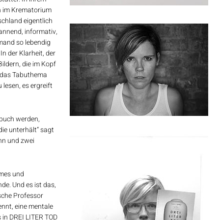
n im Krematorium
schland eigentlich
annend, informativ,
emand so lebendig
In der Klarheit, der
ldern, die im Kopf
̈r das Tabuthema
lesen, es ergreift
hbuch werden,
ie unterhält“ sagt
ann und zwei
ames und
de. Und es ist das,
sche Professor
nt, eine mentale
s in DREI LITER TOD