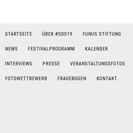
STARTSEITE
ÜBER #SDS19
FUNUS STIFTUNG
NEWS
FESTIVALPROGRAMM
KALENDER
INTERVIEWS
PRESSE
VERANSTALTUNGSFOTOS
FOTOWETTBEWERB
FRAGEBOGEN
KONTAKT
KATEGORIE: VERANSTALTUNG FÜR KINDER
03.08.2019
07.09.