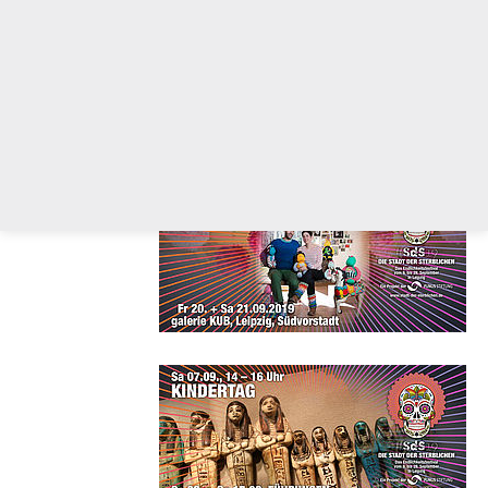
Kindertag
im
Ägyptischen
Museum
08.09. – 26.11.
„Die