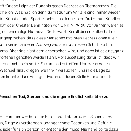
aft für das Leipziger Bündnis gegen Depression übernommen. Die
hte ich: Was hab ich denn damit zu tun? Wir alle sind immer wieder
r Künstler oder Sportler selbst ins Jenseits befördert hat. Kürzlich
DIGY oder Chester Bennington von LINKIN PARK. Vor Jahren waren es
 der ehemalige Hannover 96 Torwart. Bei all diesen Fällen hat die
er gesprochen, dass diese Menschen mit ihren Depressionen allein
nn keinen anderen Ausweg wussten, als diesen Schritt zu tun.
ma, über das nicht gern gesprochen wird, und doch ist es eine „ganz
troffenen geholfen werden kann. Voraussetzung dafür ist, dass wir
hema mehr sein sollte. Es kann jeden treffen. Und wenn wir es
Wechsel hinzukriegen, wenn wir versuchen, uns in die Lage zu
ffen könnte, dass wir irgendwann an dieser Stelle Hilfe bräuchten,
Menschen Tod, Sterben und die eigene Endlichkeit näher zu
eden – immer wieder, ohne Furcht vor Tabubrüchen. Sicher ist es
ch, Dinge zu verdrängen, unangenehme Gedanken und Gefühle
 jeder für sich persönlich entscheiden muss. Niemand sollte dazu