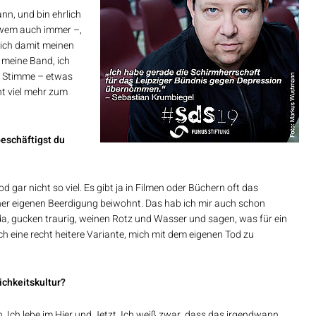
nn, und bin ehrlich
 wem auch immer –,
 ich damit meinen
 meine Band, ich
e Stimme – etwas
ht viel mehr zum
beschäftigst du
 gar nicht so viel. Es gibt ja in Filmen oder Büchern oft das
iner eigenen Beerdigung beiwohnt. Das hab ich mir auch schon
da, gucken traurig, weinen Rotz und Wasser und sagen, was für ein
 mich eine recht heitere Variante, mich mit dem eigenen Tod zu
ichkeitskultur?
h. Ich lebe im Hier und Jetzt. Ich weiß zwar, dass das irgendwann