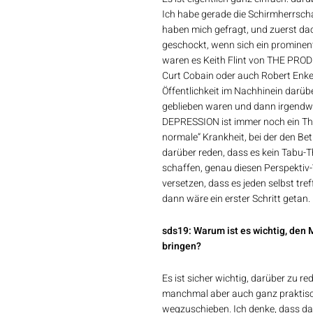
Ich habe gerade die Schirmherrsch
haben mich gefragt, und zuerst dac
geschockt, wenn sich ein prominente
waren es Keith Flint von THE PRO
Curt Cobain oder auch Robert Enke,
Öffentlichkeit im Nachhinein darüb
geblieben waren und dann irgendwa
DEPRESSION ist immer noch ein The
normale“ Krankheit, bei der den Be
darüber reden, dass es kein Tabu-T
schaffen, genau diesen Perspektiv-
versetzen, dass es jeden selbst tre
dann wäre ein erster Schritt getan.
sds19: Warum ist es wichtig, den 
bringen?
Es ist sicher wichtig, darüber zu r
manchmal aber auch ganz praktis
wegzuschieben. Ich denke, dass das