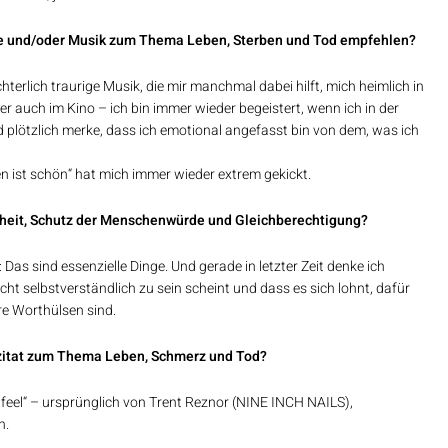
me und/oder Musik zum Thema Leben, Sterben und Tod empfehlen?
hterlich traurige Musik, die mir manchmal dabei hilft, mich heimlich in
r auch im Kino – ich bin immer wieder begeistert, wenn ich in der
d plötzlich merke, dass ich emotional angefasst bin von dem, was ich
n ist schön“ hat mich immer wieder extrem gekickt.
iheit, Schutz der Menschenwürde und Gleichberechtigung?
as sind essenzielle Dinge. Und gerade in letzter Zeit denke ich
cht selbstverständlich zu sein scheint und dass es sich lohnt, dafür
re Worthülsen sind.
szitat zum Thema Leben, Schmerz und Tod?
till feel“ – ursprünglich von Trent Reznor (NINE INCH NAILS),
h.