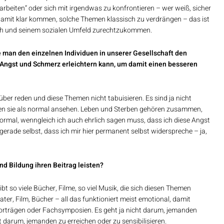
rbeiten“ oder sich mit irgendwas zu konfrontieren – wer weiß, sicher
 damit klar kommen, solche Themen klassisch zu verdrängen – das ist
 sich und seinem sozialen Umfeld zurechtzukommen.
 man den einzelnen Individuen in unserer Gesellschaft den
, Angst und Schmerz erleichtern kann, um damit einen besseren
über reden und diese Themen nicht tabuisieren. Es sind ja nicht
ten sie als normal ansehen. Leben und Sterben gehören zusammen,
normal, wenngleich ich auch ehrlich sagen muss, dass ich diese Angst
 gerade selbst, dass ich mir hier permanent selbst widerspreche – ja,
nd Bildung ihren Beitrag leisten?
bt so viele Bücher, Filme, so viel Musik, die sich diesen Themen
ter, Film, Bücher – all das funktioniert meist emotional, damit
 Vorträgen oder Fachsymposien. Es geht ja nicht darum, jemanden
 darum, jemanden zu erreichen oder zu sensibilisieren.