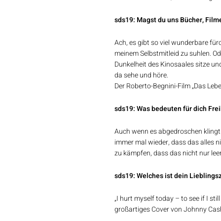
sds19: Magst du uns Bücher, Fil
Ach, es gibt so viel wunderbare fürc
meinem Selbstmitleid zu suhlen. Ode
Dunkelheit des Kinosaales sitze un
da sehe und höre.
Der Roberto-Begnini-Film „Das Lebe
sds19: Was bedeuten für dich Fre
Auch wenn es abgedroschen klingt: D
immer mal wieder, dass das alles ni
zu kämpfen, dass das nicht nur lee
sds19: Welches ist dein Liebling
„I hurt myself today – to see if I s
großartiges Cover von Johnny Cas