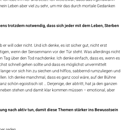
e mein Leben aber viel zu sehr, um mir das durch mortale Gedanken
tens trotzdem notwendig, dass sich jeder mit dem Leben, Sterben
 will oder nicht. Und ich denke, es ist sicher gut, nicht erst
tigen, wenn der Sensenmann vor der Tür steht. Was allerdings nicht
den Tag über den Tod nachdenke. Ich denke einfach, dass es, wenn es
chst schnell gehen sollte und dass es möglichst unvermittelt
 lange vor sich hin zu siechen und hilflos, sabbernd rumzuliegen und
llen. Ich denke manchmal, dass es ganz cool wäre, auf der Bühne
z schön egoistisch ist ... Derjenige, der abtritt, hat ja den ganzen
 daneben stehen und damit klar kommen müssen – emotional, aber
ng nach aktiv tun, damit diese Themen stärker ins Bewusstsein
ber reden.