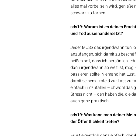
alles mal vorbei sein wird, genieß
schwarz zu färben.
sds19: Warum ist es deines Erach
und Tod auseinandersetzt?
Jeder MUSS das irgendwann tun, ob er
anzufangen, sich damit zu beschäf
heißen soll, dass ich persönlich je
dann irgendwann so weit ist, mögli
passieren sollte. Niemand hat Lust,
damit seinem Umfeld zur Last zu fa
einfach umzufallen – obwohl das gan
Stress nicht – den haben die, die
auch ganz praktisch ...
sds19: Was kann man deiner Meinu
der Öffentlichkeit treten?
Es ist eigentlich ganz einfach: darü