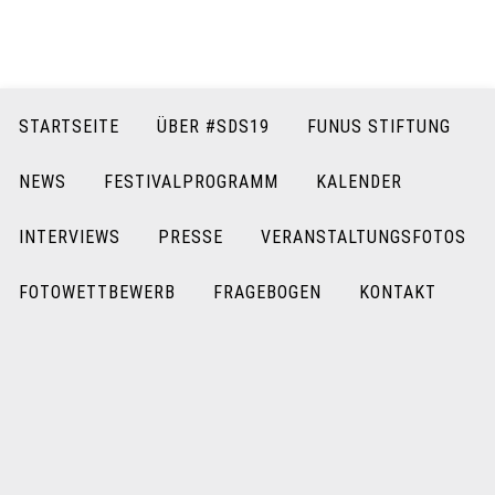
STARTSEITE
ÜBER #SDS19
FUNUS STIFTUNG
NEWS
FESTIVALPROGRAMM
KALENDER
INTERVIEWS
PRESSE
VERANSTALTUNGSFOTOS
FOTOWETTBEWERB
FRAGEBOGEN
KONTAKT
INTERVIEW MIT NICHOLAS MÜLLER
11.07.2019
Frauen und Männer müssen gleichermaßen traurig sein können