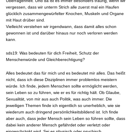
Überragenheit. Und da ist es immer besonders traurig, wenn wir
vergessen, dass wir unterm Strich alle zuerst mal ein Haufen
glücklich zusammengewürfelter Knochen, Muskeln und Organe
mit Haut drüber sind.
Vielleicht verstehen wir irgendwann, dass damit alles schon
gewonnen ist und darüber hinaus nur noch verloren werden
kann.
sds19: Was bedeuten für dich Freiheit, Schutz der
Menschenwürde und Gleichberechtigung?
Alles bedeutet das für mich und es bedeutet mir alles. Das heißt
nicht, dass ich diese Disziplinen immer problemlos meistern
würde. Ich finde, jedem Menschen sollte ermöglicht werden,
sein Leben so zu führen, wie er es für richtig hält. Ob Glaube,
Sexualität, von mir aus auch Politik, was auch immer. Die
jeweiligen Themen finde ich eigentlich so unerheblich, wie sie
wiederum auch dringend persönlichkeitsbildend ist. Ich finde
aber auch, dass jeder Mensch sein Leben so führen sollte, dass
dabei kein anderer Mensch gefährdet oder verletzt oder
eingeschränkt wird. Sei es physisch oder psychisch.