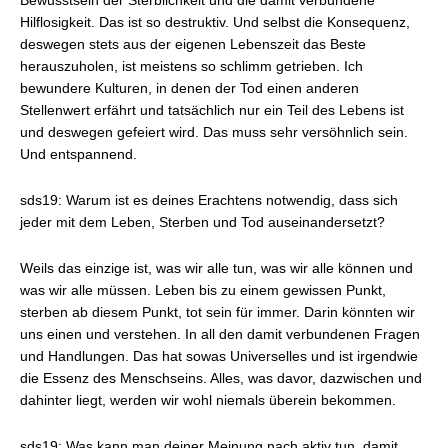
Bewusstsein der Sterblichkeit und die damit verbundene
Hilflosigkeit. Das ist so destruktiv. Und selbst die Konsequenz,
deswegen stets aus der eigenen Lebenszeit das Beste
herauszuholen, ist meistens so schlimm getrieben. Ich
bewundere Kulturen, in denen der Tod einen anderen
Stellenwert erfährt und tatsächlich nur ein Teil des Lebens ist
und deswegen gefeiert wird. Das muss sehr versöhnlich sein.
Und entspannend.
sds19: Warum ist es deines Erachtens notwendig, dass sich
jeder mit dem Leben, Sterben und Tod auseinandersetzt?
Weils das einzige ist, was wir alle tun, was wir alle können und
was wir alle müssen. Leben bis zu einem gewissen Punkt,
sterben ab diesem Punkt, tot sein für immer. Darin könnten wir
uns einen und verstehen. In all den damit verbundenen Fragen
und Handlungen. Das hat sowas Universelles und ist irgendwie
die Essenz des Menschseins. Alles, was davor, dazwischen und
dahinter liegt, werden wir wohl niemals überein bekommen.
sds19: Was kann man deiner Meinung nach aktiv tun, damit