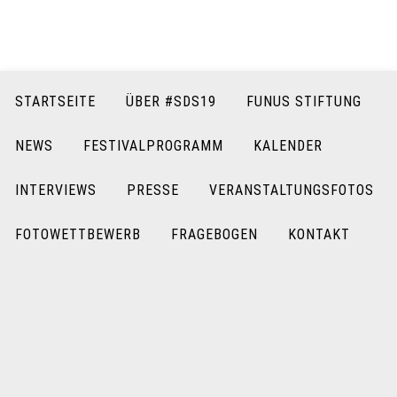
STARTSEITE
ÜBER #SDS19
FUNUS STIFTUNG
NEWS
FESTIVALPROGRAMM
KALENDER
INTERVIEWS
PRESSE
VERANSTALTUNGSFOTOS
FOTOWETTBEWERB
FRAGEBOGEN
KONTAKT
FRAGEBOGEN
Wir bedanken uns für die rege Teilnahme an unseren SdS
Veranstaltungen und würden uns sehr über Ihre Meinung zum
diesjährigen Endlichkeitsfestival freuen. Nutzen Sie hierzu gern