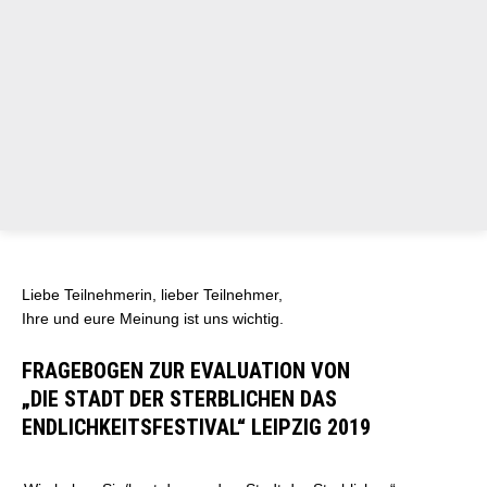
unseren digitalen Fragebogen oder den Fragebogen als PDF-
Datei.
► Download des Fragebogens als PDF-Datei
Wenn Sie den PDF-Fragebogen nutzen möchten, schicken Sie
uns den ausgefüllten Fragenbogen bitte an unsere E-Mail-
Adresse
kontakt(at)stadt-der-sterblichen.de
.
Liebe Teilnehmerin, lieber Teilnehmer,
Ihre und eure Meinung ist uns wichtig.
FRAGEBOGEN ZUR EVALUATION VON
„DIE STADT DER STERBLICHEN DAS
ENDLICHKEITSFESTIVAL“ LEIPZIG 2019